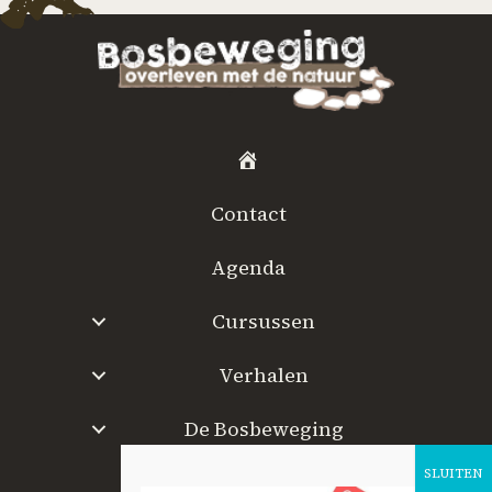
H
o
Contact
m
e
Agenda
Cursussen
Verhalen
De Bosbeweging
W