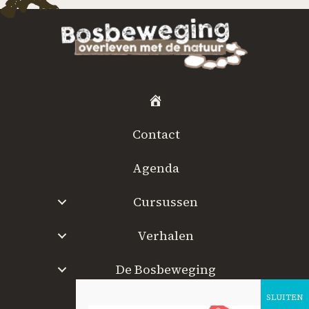
H
o
Contact
m
e
Agenda
Cursussen
Verhalen
De Bosbeweging
W