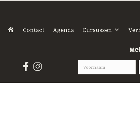
H
Contact
Agenda
Cursussen
Ver
o
m
Mel
e