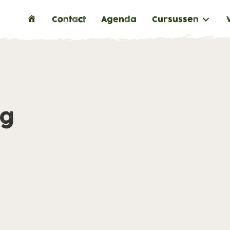
H
Contact
Agenda
Cursussen
o
m
e
ng