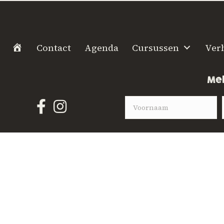
H
Contact
Agenda
Cursussen
Ver
o
m
Mel
e