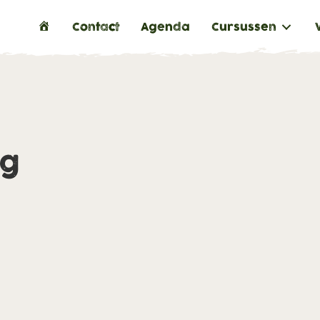
H
Contact
Agenda
Cursussen
o
m
e
ng