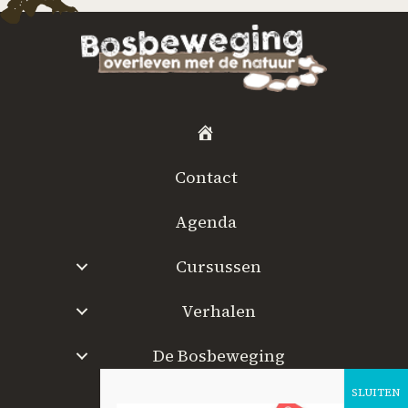
H
o
Contact
m
e
Agenda
Cursussen
Verhalen
De Bosbeweging
W