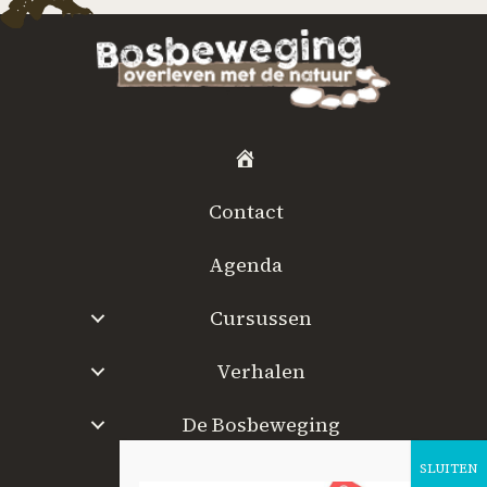
H
o
Contact
m
e
Agenda
Cursussen
Verhalen
De Bosbeweging
W