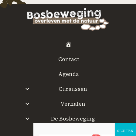
H
o
Contact
m
e
Agenda
Cursussen
Verhalen
De Bosbeweging
W