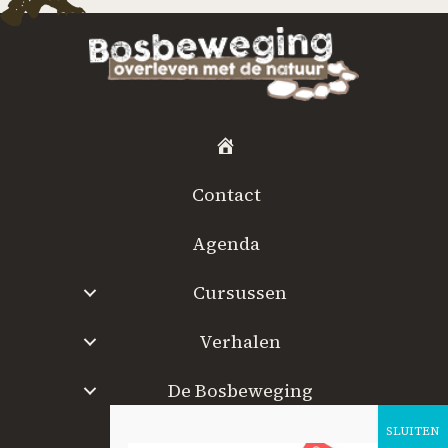
H
o
Contact
m
e
Agenda
Cursussen
Verhalen
De Bosbeweging
W