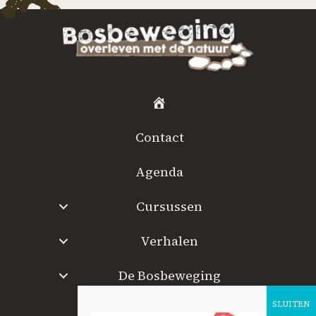
H
o
Contact
m
e
Agenda
Cursussen
Verhalen
De Bosbeweging
W