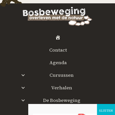
H
o
Contact
m
e
Agenda
Cursussen
Verhalen
De Bosbeweging
W