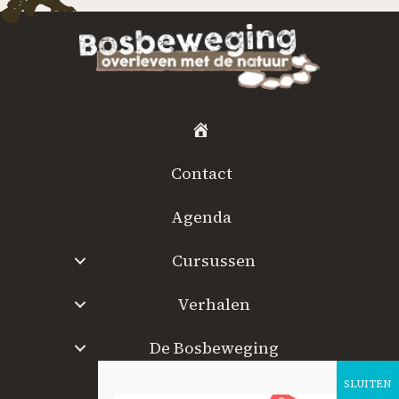
H
o
Contact
m
e
Agenda
Cursussen
Verhalen
De Bosbeweging
W