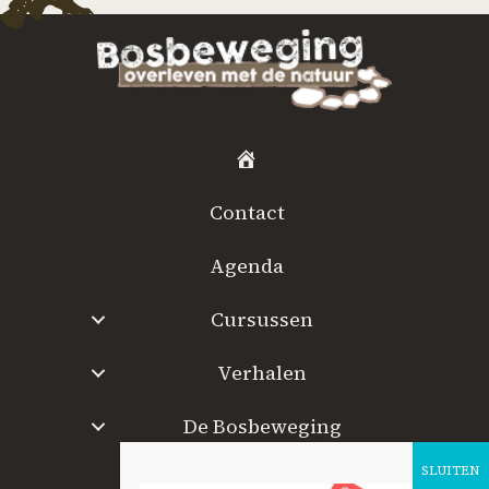
H
o
Contact
m
e
Agenda
Cursussen
Verhalen
De Bosbeweging
W