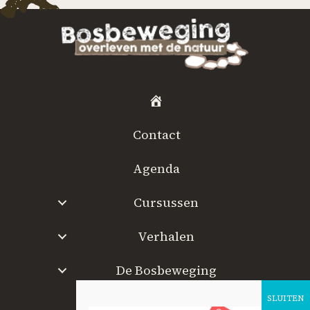
H
o
Contact
m
e
Agenda
Cursussen
Verhalen
De Bosbeweging
W