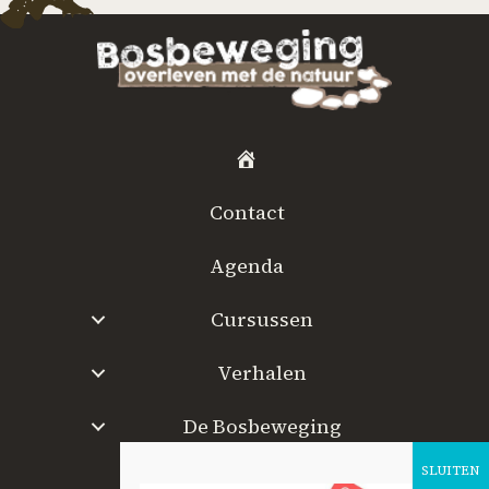
H
o
Contact
m
e
Agenda
Cursussen
Verhalen
De Bosbeweging
W