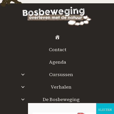
H
o
Contact
m
e
Agenda
Cursussen
Verhalen
De Bosbeweging
W