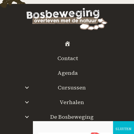
H
o
Contact
m
e
Agenda
Cursussen
Verhalen
De Bosbeweging
W