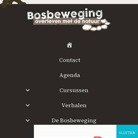
H
o
Contact
m
e
Agenda
Cursussen
Verhalen
De Bosbeweging
W